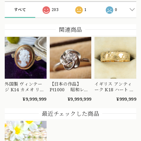
すべて
203
1
0
関連商品
外国製 ヴィンテー
【日本の作品】
イギリス アンティ
ジ K14 カメオ リン
Pt1000 昭和レト
ーク K18 ハート エ
グ 絵画を手元で愉
ロ ダイヤモンド
ングレービング 彫
¥9,999,999
¥9,999,999
¥999,999
しめるようなデザイ
リング 捻り梅
り リング 1908年 バ
ンの指輪 MR00607
（ひねり梅） 和彫
ーミンガム エドワ
り 吉祥文様 ～
ーディアン 全周彫
最近チェックした商品
楚々とした可憐な華
刻 総柄 MR00841
やぎを指先に～
DYR00050