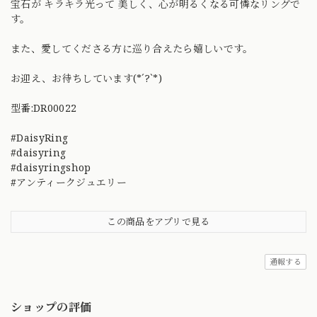
宝石が キラキラ光って 美しく、心が明るくなる可憐なリングで
す。
また、愛してくださる方に巡り合えたら嬉しいです。
お迎え、お待ちしています(*´?`*)
型番:DR00022
#DaisyRing
#daisyring
#daisyringshop
#アンティークジュエリー
この商品をアプリで見る
通報する
ショップの評価