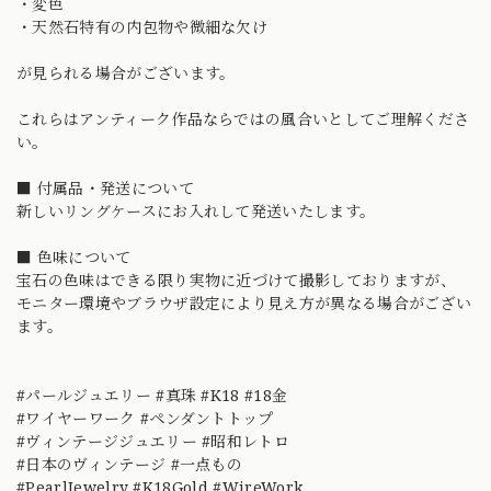
・変色
・天然石特有の内包物や微細な欠け
が見られる場合がございます。
これらはアンティーク作品ならではの風合いとしてご理解くださ
い。
■ 付属品・発送について
新しいリングケースにお入れして発送いたします。
■ 色味について
宝石の色味はできる限り実物に近づけて撮影しておりますが、
モニター環境やブラウザ設定により見え方が異なる場合がござい
ます。
#パールジュエリー #真珠 #K18 #18金
#ワイヤーワーク #ペンダントトップ
#ヴィンテージジュエリー #昭和レトロ
#日本のヴィンテージ #一点もの
#PearlJewelry #K18Gold #WireWork