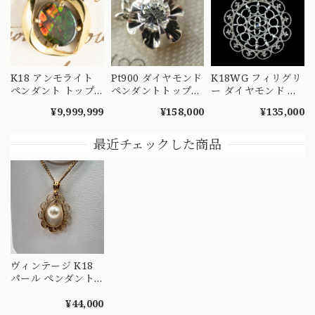
K18 アンモライト
Pt900 ダイヤモンド
K18WG フィリグリ
ペンダント トップ
ペンダントトップ
ー ダイヤモンド ペ
〜七色に煌めく化石
菊爪 バターカップ
ンダントトップ
¥9,999,999
¥158,000
¥135,000
の宝石 CHP00281
昭和レトロ ヴィン
0.10ct ホワイトゴー
テージチャーム チ
ルド 透かし 花モチ
ェーン ネックレス
ーフ MOP00292
最近チェックした商品
MOP00286 S
ヴィンテージ K18
パール ペンダント
トップ スクロール
ワイヤーワーク 18
¥44,000