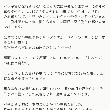
ペソ金貨は発行された年によって意匠が異なりますが、この年の
鷲のデザインは古代アステカ神話に由来する「建国」と「自由」
の象徴として、世界中のコインコレクターやヴィンテージジュエ
リー愛好家をはじめ、現在もメキシコ国民に深く愛され高い人気
を誇ります。
全体的には存在感のあるリングですが、コインのデザインは可愛
らしい印象も♪
動物好きな方にもお勧めのひと品です(^^♪
裏面（コインとしては表面）には「DOS PESOS」 （ドスペソ）
の額面と発行年。
しっかりとした着け心地 のリング枠には贅沢な18金を用い、上
質な輝きを放っています✨
異なる金の表情が美しく調和しつつ、 長い年月を経たからこそ
生まれる堂々とした風格をより一層引き立てています。
華やかさと共に、本物だけが持つ存在感を愉しむ…
指先にそんな大人の余裕と力強さを感じさせてくれ ます。