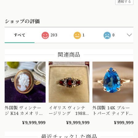
通報する
ショップの評価
すべて
203
1
0
関連商品
外国製 ヴィンテー
イギリス ヴィンテ
外国製 14K ブルー
ジ K14 カメオ リン
ージリング 1988
トパーズ ティアド
グ 絵画を手元で愉
年 ヴィクトリアン
ロップ ヴィンテー
¥9,999,999
¥9,999,999
¥999,999
しめるようなデザイ
テイストなドレッシ
ジ リング 〜魅惑の
ンの指輪 MR00607
ィなデザインリン
鮮やかなブルー〜
グ ガーネットとダ
OKR00202
最近チェックした商品