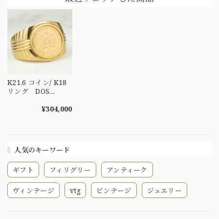
イヤモンドの7スト
ーンリング
DR00522
K21.6 コイン/ K18
リング DOS
PESOS 1945年 コ
インリング ドスペ
¥304,000
ソ ～時代を越え、
指先に受け継がれる
黄金の物語～
MR00783
人気のキーワード
ギフト
フィリグリー
アンティーク
ヴィンテージ
vtg
ビンテージ
ジュエリー