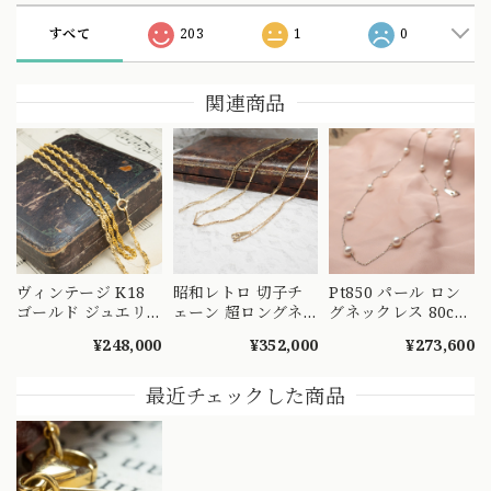
すべて
203
1
0
関連商品
ヴィンテージ K18
昭和レトロ 切子チ
Pt850 パール ロン
ゴールド ジュエリ
ェーン 超ロングネ
グネックレス 80cm
ー スクリュー デザ
ックレス K18 ヴィ
二連 ステーション
¥248,000
¥352,000
¥273,600
イン ロング チェー
ンテージ 昭和ジュ
ネックレス プラチ
ン ネックレス 70cm
エリー OKN00026
ナ 真珠 ～静かに揺
MON00321 S
S
れる、光の連なり～
最近チェックした商品
MN00261