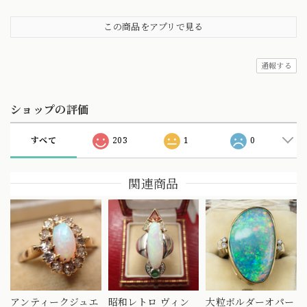
この商品をアプリで見る
通報する
ショップの評価
すべて
203
1
0
関連商品
アンティークジュエ
昭和レトロ ヴィン
大粒ボルダーオパー