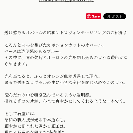
Save
透け感あるオパールの昭和レトロヴィンテージリングのご紹介♪
ころんと丸みを帯びたカボションカットのオパール。
ベースは透明感のあるブルー。
その中に、青の欠片とオーロラの光を閉じ込めたような遊色がゆ
らめきます。
光を当てると、ふっとオレンジ色が透過して現れ、
まるで透明なカプセルの中に小さな宇宙を閉じ込めたかのよう。
澄んだ水の中を覗き込んでいるような透明感。
揺れる光の欠片が、心まで爽やかにしてくれるような一本です。
そして石座には、
昭和の職人技が光る千本透かし。
細やかに刻まれた透かし細工は、
単なる石留めを超えた“装飾美”。