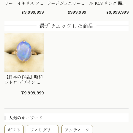
リー イギリス ア
テージジュエリー
ル K18 リング 昭和
ンティーク ナイフ
バブリー デザイン
レトロ ヴィンテー
¥9,999,999
¥999,999
¥9,999,999
エッジ技法 クラス
縦長フォルム リン
ジ オーバルカボシ
ター 取り巻きデザ
グ Pt900 K18 オパ
ョン 遊色美 指輪 ゴ
イン リング K18 オ
ール 4.63 サファイ
ールド MOR00720
最近チェックした商品
パール ダイヤモン
ア 0.49 エメラルド
ド 〜オパールとダ
0.14 ダイヤモンド
イヤのお花の様なデ
0.11 〜直線と曲線
ザイン〜 DR00689
のコラボレーション
～ OKR00219
【日本の作品】昭和
レトロ デザイン ヴ
ィンテージ ジュエ
リー K18 オパール
¥9,999,999
千本透かし ゴール
ド リング
OKR00251
人気のキーワード
ギフト
フィリグリー
アンティーク