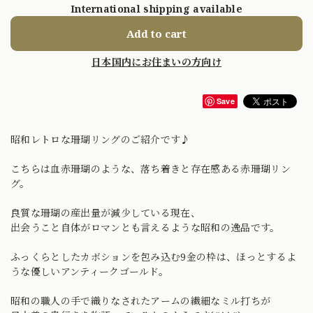
International shipping available
Add to cart
日本国内にお住まいの方向け
Save
昭和レトロな珊瑚リングのご紹介です♪
こちらは血赤珊瑚のような、落ち着きと存在感ある赤珊瑚リン
グ。
良質な珊瑚の産出量が減少している現在、
出会うこと自体がロマンとも言えるような昭和の逸品です。
ふっくらとしたカボションを包み込む9金の枠は、ほっとするよ
うな優しいアンティークゴールド。
昭和の職人の手で織りなされたアームの繊細なミル打ちが