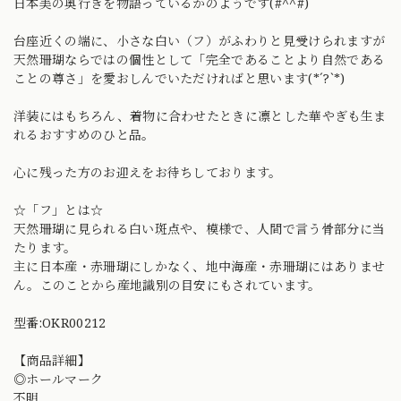
日本美の奥行きを物語っているかのようです(#^^#)
台座近くの端に、小さな白い（フ）がふわりと見受けられますが
天然珊瑚ならではの個性として「完全であることより自然である
ことの尊さ」を愛おしんでいただければと思います(*´?`*)
洋装にはもちろん、着物に合わせたときに凛とした華やぎも生ま
れるおすすめのひと品。
心に残った方のお迎えをお待ちしております。
☆「フ」とは☆
天然珊瑚に見られる白い斑点や、模様で、人間で言う骨部分に当
たります。
主に日本産・赤珊瑚にしかなく、地中海産・赤珊瑚にはありませ
ん。このことから産地識別の目安にもされています。
型番:OKR00212
【商品詳細】
◎ホールマーク
不明