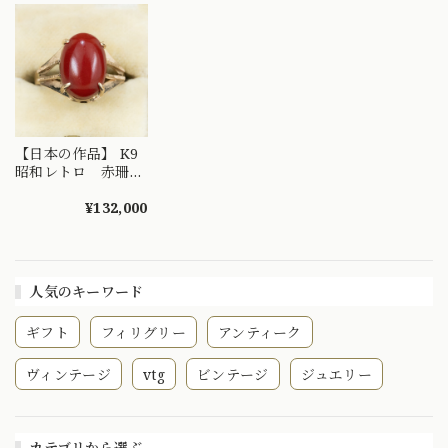
OKR00074
【日本の作品】 K9
昭和レトロ 赤珊瑚
（充填なし）リン
グ ～静かな情熱を
¥132,000
秘めた日本の赤～
OKR00212
人気のキーワード
ギフト
フィリグリー
アンティーク
ヴィンテージ
vtg
ビンテージ
ジュエリー
カテゴリから選ぶ