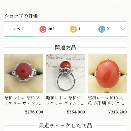
ショップの評価
すべて
203
1
0
関連商品
昭和レトロ 昭和ジ
昭和レトロ 昭和ジ
昭和レトロ K18 大
ュエリー ヴィンテ
ュエリー ヴィンテ
粒 赤珊瑚 リング 充
ージ リング Pt900
ージ デラックス デ
填無し 14.5号 日本
¥276,000
¥364,000
¥313,200
赤珊瑚 ダイヤ アラ
ザイン 大粒 赤珊瑚
ヴィンテージ
ベスク柄の透かしが
コーラル 12.1mm
MR00826
素敵 MR00660
Pt900 〜花弁の様な
最近チェックした商品
透かし〜