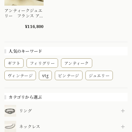
アンティークジュエ
リー フランス ア
ンティーク リング
K18 イーグルヘッ
¥116,800
ド 1900年前後
頃 水色石 真珠 〜
シードパールが織り
なす栄華の証〜
人気のキーワード
DR00691
ギフト
フィリグリー
アンティーク
ヴィンテージ
vtg
ビンテージ
ジュエリー
カテゴリから選ぶ
リング
ネックレス