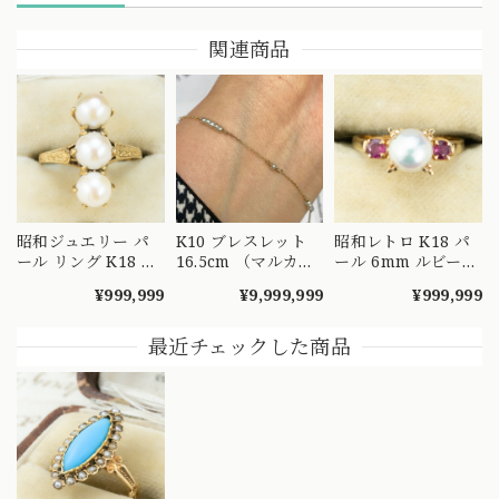
関連商品
昭和ジュエリー パ
K10 ブレスレット
昭和レトロ K18 パ
ール リング K18 ヴ
16.5cm （マルカン
ール 6mm ルビー
ィンテージ 昭和レ
2つ K18）シードパ
リング 優しい真
¥999,999
¥9,999,999
¥999,999
トロ 月桂樹モチー
ール ステーション
珠とルビーが彩るヴ
フ 和彫り 手彫り 3
シンプル デザイン
ィンテージジュエリ
珠 真珠 ゴールド 指
OBT00003
ー MOR00701
最近チェックした商品
輪 MOR00640