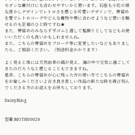
モダンな着付けにも合わせやすいかと思います。石座も小花の様
な透かしデザインでレトロさを感じる可愛いデザインで、帯留め
を愛でレトロコーデやどんな着物や帯に合わせようなど思いを馳
せるのも至福のひと時ですね★
また、帯留めのみならず平ゴムと通して髪飾りとしてなどもお使
いいただくのも良いかもしれませんね。
また、こちらの帯留めをブローチ等に変更したいなどもありまし
たら、ご相談ください。（別途料金かかります）
よく見ると珠には天然由来の縞が見え、海の中で元気に過ごして
きたのだろうなと感じることもできますね。
是非、こちらの帯留めが心に残った方の使い方でこちらの帯留め
をお愉しみください♪古き良き美しい作品の新たな時を再び刻ん
でくださる方のお迎えをお待ちしております。
DaisyRing
型番:MOTH00026