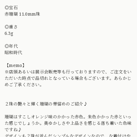
◎宝石
赤珊瑚 11.0mm珠
◎重さ
6.3g
◎年代
昭和時代
【memo】
※店頭あるいは展示会販売等も行っておりますので、ご注文をい
ただいた時点で品切れとなっている場合もございます。あらかじ
めご了承ください。
２珠の艶々と輝く珊瑚の帯留めのご紹介♪
珊瑚はすこしオレンジ味のかかった赤色。朱色かかった赤といっ
た感じでしょうか。奥ゆかしさや上品さを感じる落ち着いた色味
ですね♪
デザインも２珠が並んだシンプルなデザインなので、な着付けや