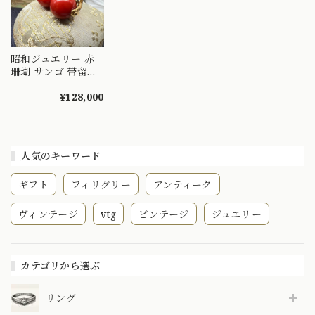
昭和ジュエリー 赤
珊瑚 サンゴ 帯留め
K18 ヴィンテージ
昭和レトロ コーラ
¥128,000
ル 2珠 和装ジュエリ
ー 帯どめ
MOTH00026
人気のキーワード
ギフト
フィリグリー
アンティーク
ヴィンテージ
vtg
ビンテージ
ジュエリー
カテゴリから選ぶ
リング