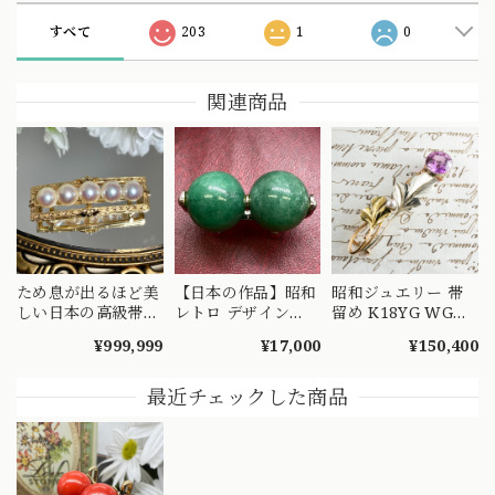
すべて
203
1
0
関連商品
ため息が出るほど美
【日本の作品】昭和
昭和ジュエリー 帯
しい日本の高級帯留
レトロ デザイン
留め K18YG WG
め 高品質の真珠と
SILVER 珍しいアベ
PG コンビ ヴィンテ
¥999,999
¥17,000
¥150,400
18金
ンチュリン2珠の帯
ージ 昭和レトロ ア
留め BN
コヤ真珠 合成石 ア
ールヌーボーデザイ
最近チェックした商品
ン 和装ジュエリー
MOTH00025