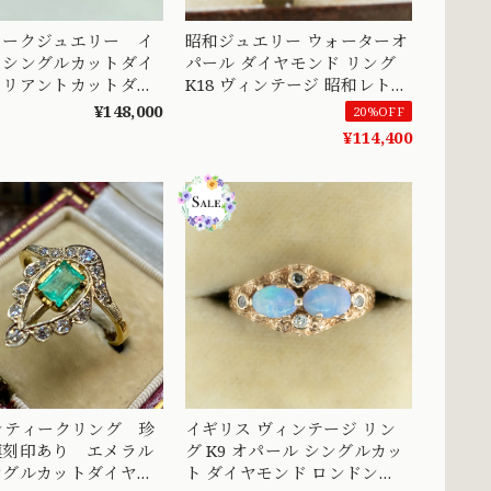
ィークジュエリー イ
昭和ジュエリー ウォーターオ
 シングルカットダイ
パール ダイヤモンド リング
リリアントカットダイ
K18 ヴィンテージ 昭和レトロ
しいヴィンテージリン
透かしデザイン シングルカッ
¥148,000
20%OFF
/ PL 英 1900中
ト 指輪 OKR00119
¥114,400
3stoneDR00582
ンティークリング 珍
イギリス ヴィンテージ リン
連刻印あり エメラル
グ K9 オパール シングルカッ
ングルカットダイヤモ
ト ダイヤモンド ロンドン