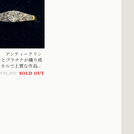
ス アンティークリン
金とプラチナが織り成
シカルで上質な作品〜
ークダイヤ7pcの贅
,999,999
SOLD OUT
〜 DR00583