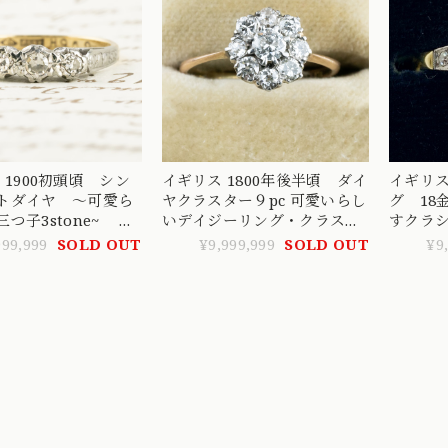
 英 1900初頭頃 シン
イギリス 1800年後半頃 ダイ
イギリ
トダイヤ 〜可愛ら
ヤクラスター９pc 可愛いらし
グ 18
三つ子3stone~
いデイジーリング・クラスタ
すクラ
ーリング K18
アンティ
999,999
SOLD OUT
¥9,999,999
SOLD OUT
¥9
沢な輝き