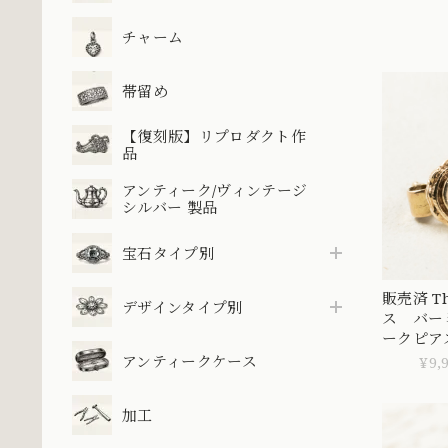
ヤモンド 
ザイン DR
チャーム
帯留め
【復刻版】リプロダクト作
品
アンティーク/ヴィンテージ
シルバー 製品
宝石タイプ別
販売済 Th
デザインタイプ別
ス バー
ークピア
モンドピ
アンティークケース
¥9,
used) D
加工