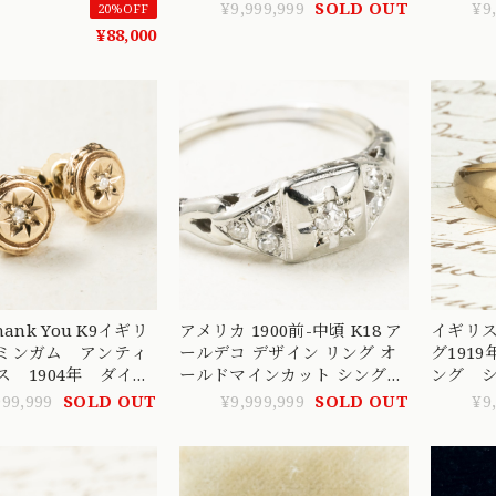
シンプル 一文字 デ
ダイヤ 1904 チェスター
ンドの眩い
¥9,999,999
SOLD OUT
¥9
20%OFF
00330
DR00701
¥88,000
ank You K9イギリ
アメリカ 1900前-中頃 K18 ア
イギリ
ミンガム アンティ
ールデコ デザイン リング オ
グ191
ス 1904年 ダイヤ
ールドマインカット シングル
ング 
アス（キャッチ
カット ダイヤモンド
モンド
999,999
SOLD OUT
¥9,999,999
SOLD OUT
¥9
E00034
DR00551