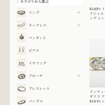
カテゴリから選ぶ
K18/P
リング
クジュエリー ダイ
ング シ
ージョン
ネックレス
ラスター 
DR00545 
ペンダント
ピアス
イヤリング
ブローチ
ブレスレット
アンティ
ギリス 
バングル
K18 Pt シングルカット ダイ