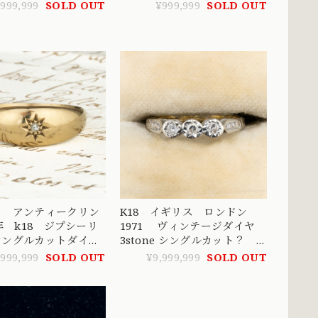
輝き?CHR02036
1979 〜表情の豊かなゴールド
,999,999
SOLD OUT
¥999,999
SOLD OUT
の細工が美しいデザイン〜
DR00557
ス アンティークリン
K18 イギリス ロンドン
9年 k18 ジプシーリ
1971 ヴィンテージダイヤ
シングルカットダイヤ
3stone シングルカット？ 〜
英国
癒しの可愛いらしい三つ子ダ
,999,999
SOLD OUT
¥9,999,999
SOLD OUT
イヤモンドリング〜
DR00606