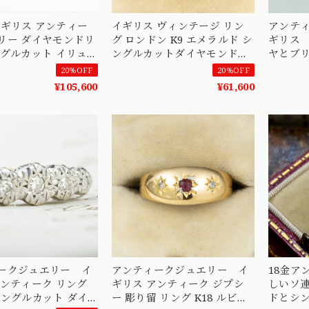
t イギリス アンティー
イギリス ヴィンテージ リン
アンテ
ヤモンドリ
グ ロンドン K9 エメラルド シ
ギリス
ングルカット イリュ
ングルカットダイヤモンド
ヤとブ
セット フラワー ク
1985年 DR00539
ヤの美
20%OFF
20%OFF
1900年代初頭
グ K18
¥105,600
¥61,600
Daisy Ring
頃 ダイヤ
ークジュエリー イ
アンティークジュエリー イ
18金ア
アンティーク リング
ギリス アンティーク ジプシ
しいソ
ー 彫り留 リング K18 ルビー
ドとシ