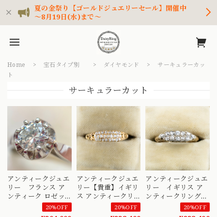
夏の金祭り【ゴールドジュエリーセール】開催中
～8月19日(水)まで～
Home
宝石タイプ別
ダイヤモンド
サーキュラーカッ
ト
サーキュラーカット
アンティークジュエ
アンティークジュエ
アンティークジュエ
リー フランス ア
リー【貴重】イギリ
リー イギリス ア
ンティーク ロゼッ
ス アンティークリ
ンティークリング
タシャトン バター
ング ３ROWタイプ
〜2列並んだ美しい
20%OFF
20%OFF
20%OFF
カップ シンプル
アンティークカット
オールドカットダイ