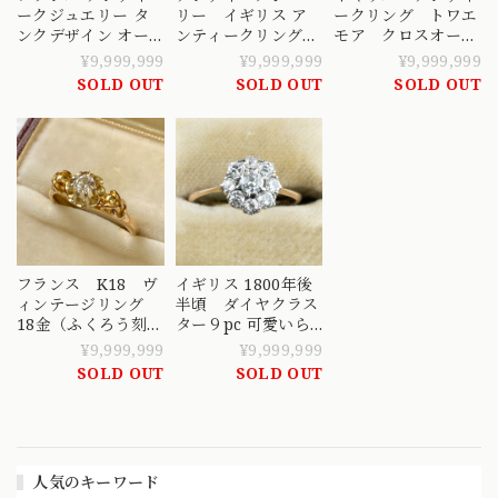
ークジュエリー タ
リー イギリス ア
ークリング トワエ
ンクデザイン オー
ンティークリング
モア クロスオーバ
ルドカットダイヤモ
大粒のオールドマ
ー あなたと私 永
¥9,999,999
¥9,999,999
¥9,999,999
ンド ルビー カリブ
インカットダイヤモ
遠の愛の絆
SOLD OUT
SOLD OUT
SOLD OUT
レカット ゴールド
ンドDR00766
DR00494
コンビカラーリン
グ 20世前半のラグ
ジュアリーなハンサ
ムリング
DR00732
フランス K18 ヴ
イギリス 1800年後
ィンテージリング
半頃 ダイヤクラス
18金（ふくろう刻
ター９pc 可愛いら
印） ダイヤモンド
しいデイジーリン
¥9,999,999
¥9,999,999
リング DR00651
グ・クラスターリン
SOLD OUT
SOLD OUT
グ K18
人気のキーワード