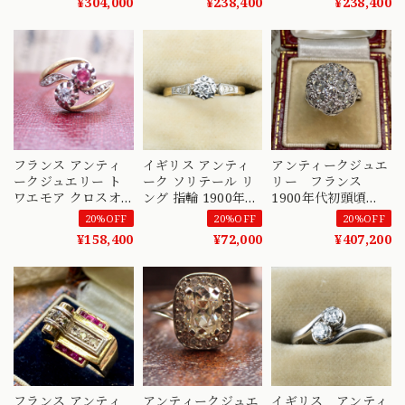
¥304,000
¥238,400
¥238,400
1pc オールドカット
ダイヤモンドがずら
ヤモンド達の光の饗
ダイヤモンド リン
り 圧巻の美しさ
宴〜DR00580
グ K18WG サーキ
DR00475
ュラーカットダイヤ
モンド DR00645
フランス アンティ
イギリス アンティ
アンティークジュエ
ークジュエリー ト
ーク ソリテール リ
リー フランス
ワエモア クロスオ
ング 指輪 1900年前
1900年代初頭頃
ーバー デザイン
半頃 K18 Pt サーキ
様々なアンティーク
20%OFF
20%OFF
20%OFF
K18 ゴールド コン
ュラーカットダイヤ
ダイヤモンドが集ま
¥158,400
¥72,000
¥407,200
ビカラー リング
モンド DR00279
ったブーケ（花束）
珍しいマスカロン刻
のようなリング
印 DR00733
DR00456
フランス アンティ
アンティークジュエ
イギリス アンティ