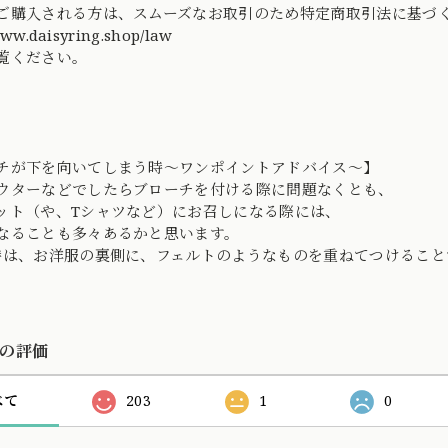
ご購入される方は、スムーズなお取引のため特定商取引法に基
www.daisyring.shop/law
覧ください。
チが下を向いてしまう時〜ワンポイントアドバイス〜】
ウターなどでしたらブローチを付ける際に問題なくとも、
ット（や、Tシャツなど）にお召しになる際には、
なることも多々あるかと思います。
時は、お洋服の裏側に、フェルトのようなものを重ねてつけること
の評価
べて
203
1
0