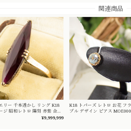
関連商品
リー 千本透かし リング K18
K18 トパーズ レトロ お花 フ
ージ 昭和レトロ 陽刻 赤紫 合成
プル デザイン ピアス MOE000
 指輪 MOR00549
¥9,999,999