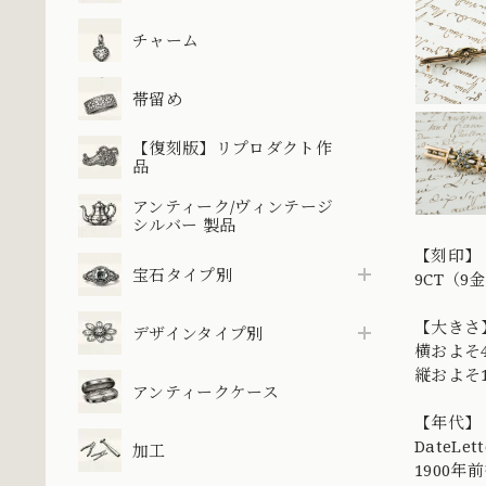
チャーム
帯留め
【復刻版】リプロダクト作
品
アンティーク/ヴィンテージ
シルバー 製品
【刻印】
宝石タイプ別
9CT（9
【大きさ
デザインタイプ別
横およそ4
縦およそ
アンティークケース
【年代】
DateL
加工
1900