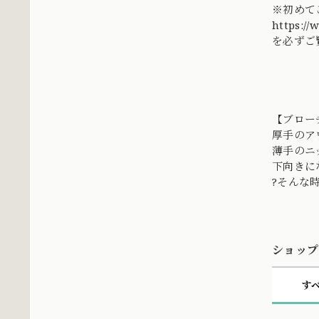
※初めて
https://
を必ずご
【ブロー
厚手のア
薄手のニ
下向きに
?そんな
ショップ
す