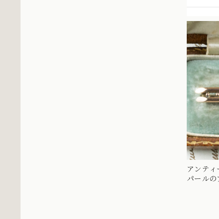
アンティ
パールの
終頃 DBR