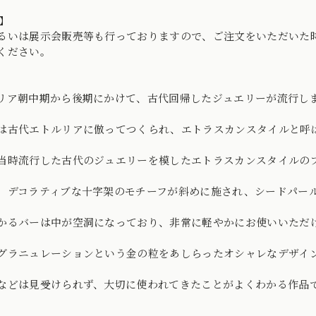
】
るいは展示会販売等も行っておりますので、ご注文をいただいた
ください。
リア朝中期から後期にかけて、古代回帰したジュエリーが流行し
は古代エトルリアに倣ってつくられ、エトラスカンスタイルと呼
当時流行した古代のジュエリーを模したエトラスカンスタイルの
、デコラティブな十字架のモチーフが斜めに施され、シードパー
かるバーは中が空洞になっており、非常に軽やかにお使いいただ
グラニュレーションという金の粒をあしらったオシャレなデザイ
などは見受けられず、大切に使われてきたことがよくわかる作品