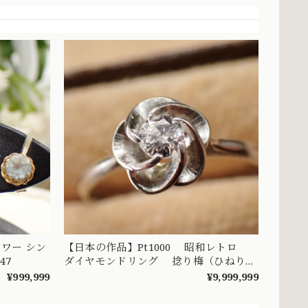
ラワー シン
【日本の作品】Pt1000 昭和レトロ
47
ダイヤモンドリング 捻り梅（ひねり
梅） 和彫り 吉祥文様 ～楚々とした可
¥999,999
¥9,999,999
憐な華やぎを指先に～ DYR00050