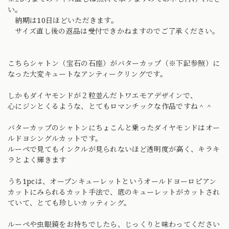
い。
納期は10日ほどいただきます。
サイズ直し後の返品は受付できかねますのでご了承ください。
こちらシャトン（宝石の石座）がバターカップ（※下記参照）に
なった大変キュートなアンティークリングです。
しかもダイヤモンドが２粒並んだトワエモアデザインで、
心にジンとくるような、とてもロマンチックな作品ですね＾＾
バターカップのシャトンにちょこんと乗ったダイヤモンドはオー
ルドヨシングルカットです。
ルーペで見てもインクルが見られないほど透明度が高く、キラキ
ラとよく輝きます
うち1pcは、オープンキューレットというオールドヨーロピアン
カットにみられるカット手法で、底のキューレットがカットされ
ていて、とても珍しいカッティング。
ルーペや虫眼鏡をお持ちでしたら、じっくりと味わってください