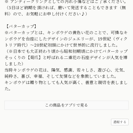
※ アンティークリングとしての汚れ小傷などはご了承ください。
（5日ほど納期を頂ければ、磨いて発送することもできます（無
料）ので、お気軽にお申し付けください♪）
【バターカップ】
※バターカップとは、キンポウゲの黄色い花のことで、可憐なキ
ンポウゲを台座にしたデザインのジュエリーが、19世紀（ヴィク
トリア時代）〜20世紀初頭にかけて世界的に流行しました。
（※日本でも大正終わり頃から昭和初期頃にかけてバターカップ
そっくりの【菊爪】と呼ばれる二重花の石座デザインが人気を博
しました）
当時キンポウゲの花は、陽気、感謝、若々しさ、遊び心、元気、
純粋さ、喜び、幸福、そして友情などを象徴していました。
キンポウゲは贈り物としても人気が高く、善意と親切を表しまし
た。
この商品をアプリで見る
通報する