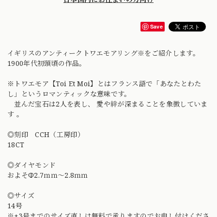
Save
イギリスのアンティークトワエモアリング※をご紹介します。
1900年代初頭頃の作品。
※トワエモア【Toi Et Moi】とはフランス語で「あなたとわた
し」というロマンティックな意味です。
並んだ宝石は2人を表し、 愛や絆が深まることを象徴していま
す 。
◎刻印 CCH（工房印）
18CT
◎ダイヤモンド
およそΦ2.7ｍｍ〜2.8ｍｍ
◎サイズ
14号
※±3号までのサイズ直しは無料で承りますのでお申し付けくださ