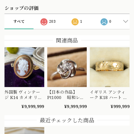
ショップの評価
すべて
203
1
0
関連商品
外国製 ヴィンテー
【日本の作品】
イギリス アンティ
ジ K14 カメオ リン
Pt1000 昭和レト
ーク K18 ハート エ
グ 絵画を手元で愉
ロ ダイヤモンド
ングレービング 彫
¥9,999,999
¥9,999,999
¥999,999
しめるようなデザイ
リング 捻り梅
り リング 1908年 バ
ンの指輪 MR00607
（ひねり梅） 和彫
ーミンガム エドワ
り 吉祥文様 ～
ーディアン 全周彫
最近チェックした商品
楚々とした可憐な華
刻 総柄 MR00841
やぎを指先に～