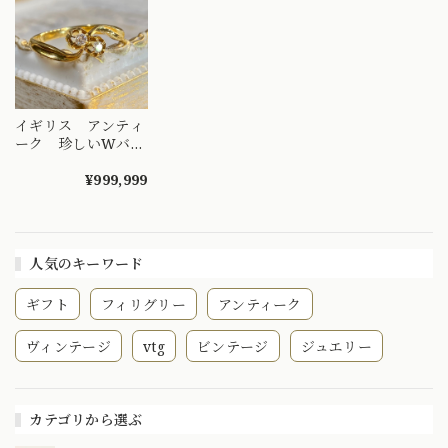
DYR00050
イギリス アンティ
ーク 珍しいWバタ
ーカップ トワエモ
ア リング old
¥999,999
singlecut
diamond
人気のキーワード
ギフト
フィリグリー
アンティーク
ヴィンテージ
vtg
ビンテージ
ジュエリー
カテゴリから選ぶ