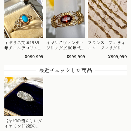
イギリス英国1939
イギリスヴィンテー
フランス アンティ
年アールデコリン
ジリング1980年代
ーク フィリグリ
グ??シンプルターコ
ラヴリーなベルエポ
ー ネックレス チ
¥999,999
¥999,999
¥999,999
イズ??
ック調??
ェーン 鷲の頭?18
金
最近チェックした商品
【昭和の懐かしいダ
イヤモンド2連の指