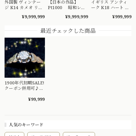
外国製 ヴィンテー
【日本の作品】
イギリス アンティ
ジ K14 カメオ リン
Pt1000 昭和レト
ーク K18 ハート エ
グ 絵画を手元で愉
ロ ダイヤモンド
ングレービング 彫
¥9,999,999
¥9,999,999
¥999,999
しめるようなデザイ
リング 捻り梅
り リング 1908年 バ
ンの指輪 MR00607
（ひねり梅） 和彫
ーミンガム エドワ
り 吉祥文様 ～
ーディアン 全周彫
最近チェックした商品
楚々とした可憐な華
刻 総柄 MR00841
やぎを指先に～
DYR00050
1900年代初期SALE!
クーポン併用可♪イ
ギリス アールデ
コ バターカップリ
¥99,999
ング サーキュラー
カットダイヤモンド
人気のキーワード