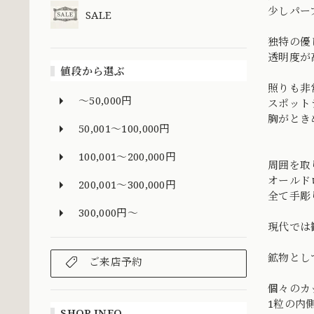
少しパー
SALE
独特の優
透明度が
値段から選ぶ
照りも非
～50,000円
スポット
胸がとき
50,001～100,000円
100,001～200,000円
周囲を取
オールド
200,001～300,000円
全て手彫
300,000円～
現代では
鉱物とし
ご来店予約
個々のカ
1粒の内
SHOP INFO