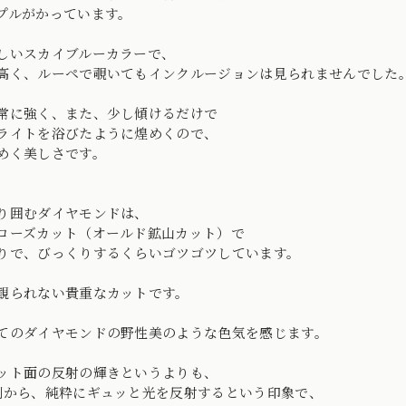
プルがかっています。
しいスカイブルーカラーで、
高く、ルーペで覗いてもインクルージョンは見られませんでした
常に強く、また、少し傾けるだけで
ライトを浴びたように煌めくので、
めく美しさです。
り囲むダイヤモンドは、
ローズカット（オールド鉱山カット）で
りで、びっくりするくらいゴツゴツしています。
観られない貴重なカットです。
てのダイヤモンドの野性美のような色気を感じます。
ット面の反射の輝きというよりも、
側から、純粋にギュッと光を反射するという印象で、