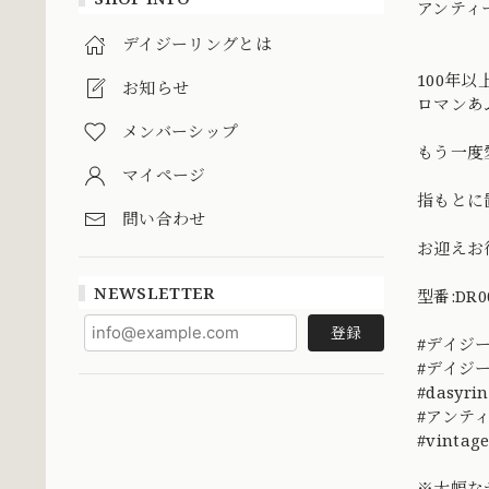
アンティ
デイジーリングとは
100年
お知らせ
ロマンあ
メンバーシップ
もう一度
マイページ
指もとに
問い合わせ
お迎えお待
NEWSLETTER
型番:DR0
登録
#デイジ
#デイジ
#dasyri
#アンティ
#vinta
※大幅な