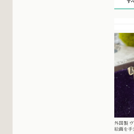
す
外国製 ヴィ
絵画を手