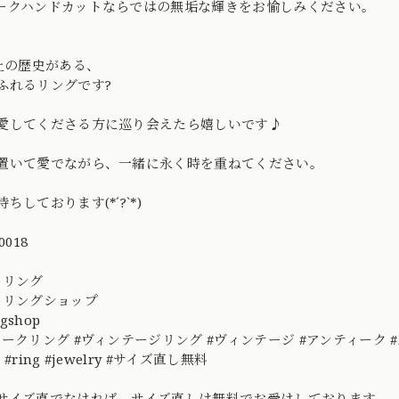
ークハンドカットならではの無垢な輝きをお愉しみください。
以上の歴史がある、
ふれるリングです?
愛してくださる方に巡り会えたら嬉しいです♪
置いて愛でながら、一緒に永く時を重ねてください。
ちしております(*´?`*)
0018
ーリング
ーリングショップ
ngshop
ークリング #ヴィンテージリング #ヴィンテージ #アンティーク #ルビー #
ge #ring #jewelry #サイズ直し無料
サイズ直でなければ、サイズ直しは無料でお受けしております。