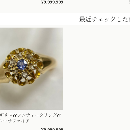
0607
梅） 和彫り 吉祥文様 ～楚
¥9,999,999
憐な華やぎを指先に～ 
最近チェックした
イギリス??アンティークリング??
ルーサファイア
¥9,999,999