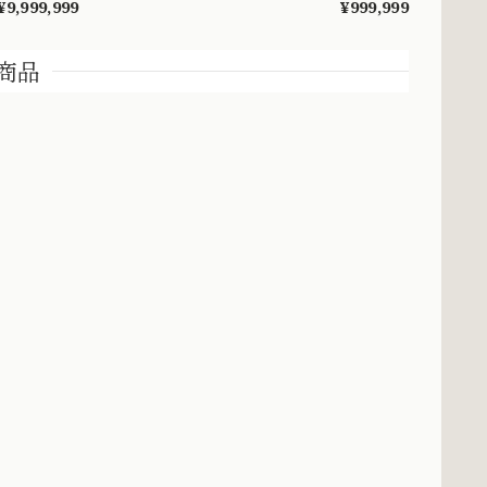
々とした可
ンガム エドワーディアン 全周彫刻 総柄
¥9,999,999
¥999,999
DYR00050
MR00841
商品