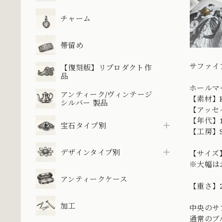
チャーム
帯留め
サファイ
【復刻版】リプロダクト作
品
ホールマ
アンティーク/ヴィンテージ
【素材】K
シルバー 製品
【アッセ
【年代】1
宝石タイプ別
【工房】S
デザインタイプ別
【サイズ】
※大幅は
アンティークケース
【重さ】2
加工
中央のサ
通常のブ