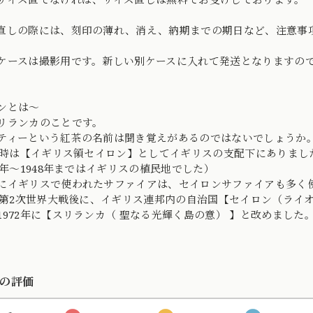
直しの際には、刻印の薄れ、消え、納期までの期日など、注意事
ケースは撮影用です。新しい別ケースに入れて発送となりますの
ンとは〜
リランカのことです。
ティーという紅茶の名前は聞き覚えがあるのではないでしょうか
年当時は【イギリス領セイロン】としてイギリスの支配下にありまし
15年〜1948年まではイギリスの植民地でした）
にイギリスで使われたサファイアは、セイロンサファイアも多く
年の第2次世界大戦後に、イギリス連邦内の自治国【セイロン（ライ
1972年に【スリランカ（ 聖なる光輝く島の意） 】と改めました
の評価