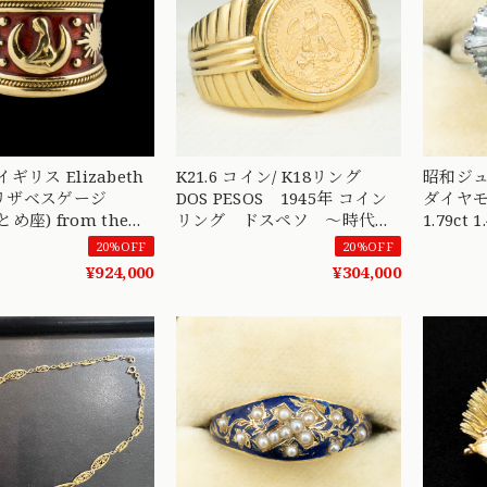
ギリス Elizabeth
K21.6 コイン/ K18リング
昭和ジュ
エリザベスゲージ
DOS PESOS 1945年 コイン
ダイヤモン
とめ座) from the
リング ドスペソ ～時代を
1.79c
series K18 リング
越え、指先に受け継がれる黄
ィング 
20%OFF
20%OFF
金の物語～ MR00783
トロ MO
¥924,000
¥304,000