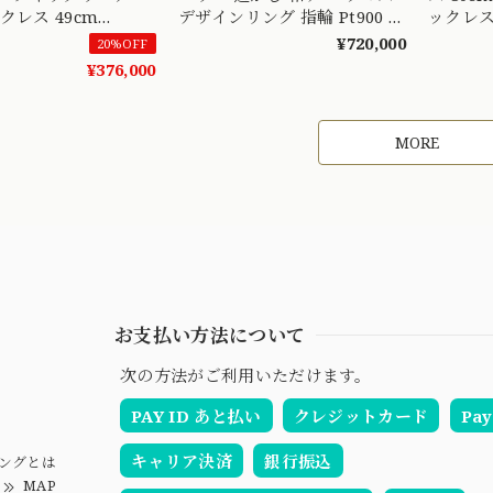
クレス 49cm
デザインリング 指輪 Pt900 エ
ックレス
9 S
メラルド 0.83ct ダイヤモンド
かに揺
¥720,000
20%OFF
1.3ct シルバーカラー
MN0026
¥376,000
MOR00699
MORE
お支払い方法について
次の方法がご利用いただけます。
PAY ID あと払い
クレジットカード
Pay
キャリア決済
銀行振込
ングとは
MAP