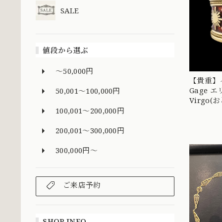
SALE
値段から選ぶ
～50,000円
【貴重】イ
Gage 
50,001～100,000円
Virgo(お
Zodiac 
100,001～200,000円
DR00485
200,001～300,000円
300,000円～
ご来店予約
SHOP INFO