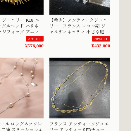
ュエリー K18 ル
【希少】アンティークジュエ
ーグルヘッド ハリネ
リー フランス ロココ期 ジ
ッジフォッグ アニマ
ャルディネッティ 小さな庭
花 フラワー 花束 デザイン リ
20%OFF
20%OFF
038
ング K18 SV コンビカラー オ
¥576,000
¥432,000
ールドカットダイヤモンド エ
メラルド 指輪 DR00410
0 パール ロングネックレ
フランス アンティークジュエ
cm 二連 ステーションネ
リー アンティー SEDチェー