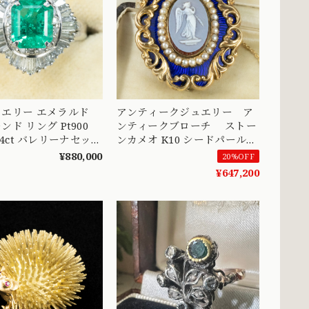
エリー エメラルド
アンティークジュエリー ア
ド リング Pt900
ンティークブローチ ストー
t 1.4ct バレリーナセッテ
ンカメオ K10 シードパール
ヴィンテージ 昭和レ
エナメル 28.0g 昔の職人の技
¥880,000
20%OFF
R00698
術が詰まった美しい作品
¥647,200
MOBR00032