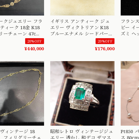
ークジュエリー フラ
イギリス アンティーク ジュ
フランス ジ
ティーク 18金 K18
エリー ヴィクトリアン K18
ビー イ
ーチェーン 47cm
ブルーエナメル シードパール
ズミ ヘ
4 S
リング 1868年 バーミンガム
ル モチーフ ブローチ
20%OFF
20%OFF
花モチーフ MOR00742
MOBR00
¥440,000
¥176,000
ヴィンテージ 18
昭和レトロ ヴィンテージジュ
Pt85
8 フィリグリーチェ
エリー 透かし 和デコ ザマス
ス 80