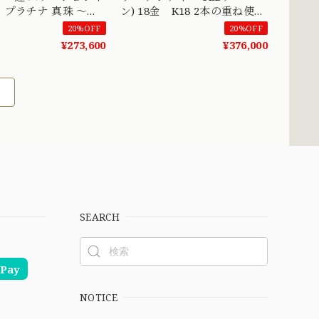
 プラチナ 真珠 ～静
ン) 18金 K18 2本の重ね使い
れる、光の連なり～
が可愛いフィリグリーチェー
20%OFF
20%OFF
1
ン 41.5cm 45cm DRN00091 S
¥273,600
¥376,000
SEARCH
Pay
NOTICE