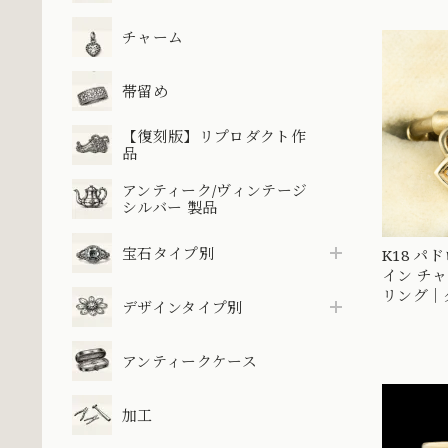
チャーム
帯留め
【復刻版】リプロダクト作
品
アンティーク/ヴィンテージ
シルバー 製品
宝石タイプ別
K18 パ
イン チ
リング｜
デザインタイプ別
ー 両面
MOR006
アンティークケース
加工