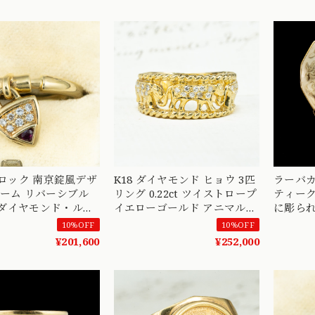
DR00740 Daisy Ring
ドロック 南京錠風デザ
K18 ダイヤモンド ヒョウ 3匹
ラーバカ
ャーム リバーシブル
リング 0.22ct ツイストロープ
ティーク
ダイヤモンド・ルビ
イエローゴールド アニマルモ
に彫られ
で表情が変わる一本
チーフ ヴィンテージ
DBR001
10%OFF
10%OFF
00
MR00796
¥201,600
¥252,000