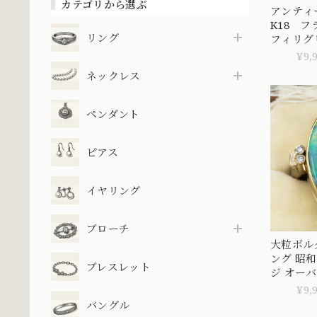
カテゴリから選ぶ
アンテ
K18 
リング
フィリグ
ト 〜華
¥9,
愛と優美さ
ネックレス
ペンダント
ピアス
イヤリング
ブローチ
大粒ボルダ
ング 昭
ブレスレット
ジ オー
美 指輪 ゴ
¥9,
バングル