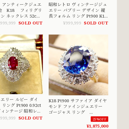
 アンティークジュエ
昭和レトロ ヴィンテージジュ
エリー バブリー デザイン 縦
ン ネックレス 52cm
長フォルム リング Pt900 K18
90 S
オパール 4.63 サファイア 0.49
999,999
SOLD OUT
¥999,999
SOLD OUT
エメラルド 0.14 ダイヤモンド
0.11 〜直線と曲線のコラボレ
ーション～ OKR00219
エリー ルビー ダイ
K18 Pt900 サファイア ダイヤ
ング Pt900 0.92ct
モンド ファインジュエリー
t ヴィンテージ 昭和レト
ゴージャス リング
ナ 指輪 MOR00697
MOR00748
,999,999
SOLD OUT
25%OFF
¥1,875,000