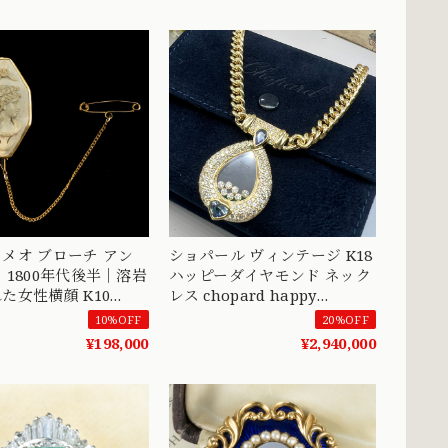
メオ ブローチ アン
ショパール ヴィンテージ K18
 1800年代後半｜溶岩
ハッピーダイヤモンド ネック
た女性横顔 K10
レス chopard happy
50
diamonds necklace
10%OFF
20%OFF
vintage MOP00242 S
¥198,000
¥2,940,000