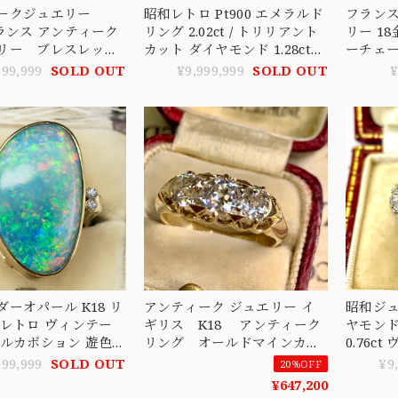
ィークジュエリー
昭和レトロ Pt900 エメラルド
フランス
フランス アンティーク
リング 2.02ct / トリリアント
リー 18金 K18 フィリグリ
リー ブレスレッ
カット ダイヤモンド 1.28ct
ーチェー
やかな時代の高貴な
ヴィンテージジュエリー ～顔
DRN000
999,999
SOLD OUT
¥9,999,999
SOLD OUT
¥
〜DBT00029
まで美しい トリリアントカ
ットを添えたエメラルドヴィ
ンテージリング ～
OKR00238
ーオパール K18 リ
アンティーク ジュエリー イ
昭和ジュ
和レトロ ヴィンテー
ギリス K18 アンティーク
ヤモンド リ
バルカボション 遊色
リング オールドマインカッ
0.76c
ールド MOR00720
トダイヤモンド 約1ct 3石
ロ プラチ
999,999
SOLD OUT
¥9
20%OFF
トリロジー ベルチャーセッテ
¥647,200
ィング 1800年代後半